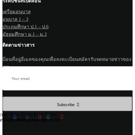
ระดับชั้นที่เปิดสอน
เตรียมอนุบาล
อนุบาล 1 – 3
ประถมศึกษา ป.1 – ป.6
มัธยมศึกษา ม.1 – ม.3
ติดตามข่าวสาร
ป้อนที่อยู่อีเมลของคุณเพื่อลงทะเบียนสมัครรับจดหมายข่าวของ
เรา
Subscribe
con-
Icon-
Icon-
Icon-
Icon-
cebook
linkedin2
instagram
twitter
youtube