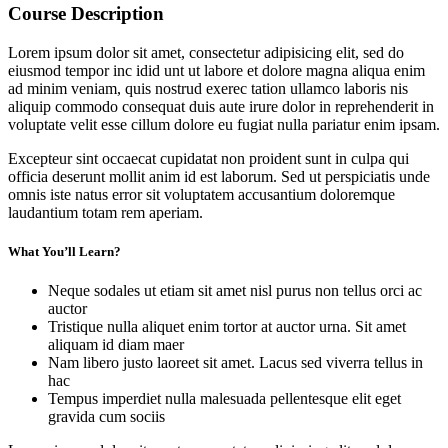
Course Description
Lorem ipsum dolor sit amet, consectetur adipisicing elit, sed do
eiusmod tempor inc idid unt ut labore et dolore magna aliqua enim
ad minim veniam, quis nostrud exerec tation ullamco laboris nis
aliquip commodo consequat duis aute irure dolor in reprehenderit in
voluptate velit esse cillum dolore eu fugiat nulla pariatur enim ipsam.
Excepteur sint occaecat cupidatat non proident sunt in culpa qui
officia deserunt mollit anim id est laborum. Sed ut perspiciatis unde
omnis iste natus error sit voluptatem accusantium doloremque
laudantium totam rem aperiam.
What You’ll Learn?
Neque sodales ut etiam sit amet nisl purus non tellus orci ac
auctor
Tristique nulla aliquet enim tortor at auctor urna. Sit amet
aliquam id diam maer
Nam libero justo laoreet sit amet. Lacus sed viverra tellus in
hac
Tempus imperdiet nulla malesuada pellentesque elit eget
gravida cum sociis