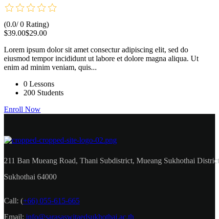
(0.0/ 0 Rating)
$39.00
$29.00
Lorem ipsum dolor sit amet consectur adipiscing elit, sed do
eiusmod tempor incididunt ut labore et dolore magna aliqua. Ut
enim ad minim veniam, quis...
0 Lessons
200 Students
Enroll Now
211 Ban Mueang Road, Thani Subdistrict, Mueang Sukhothai District
Sukhothai 64000
Call:
(
+66) 055-615-665
Email:
info@sarasaswitaedsukhothai.ac.th