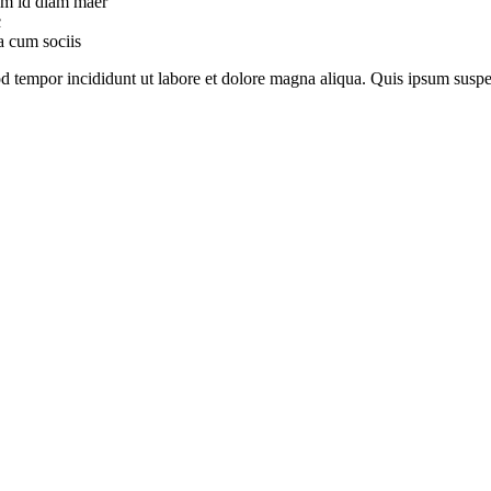
uam id diam maer
c
a cum sociis
mod tempor incididunt ut labore et dolore magna aliqua. Quis ipsum su