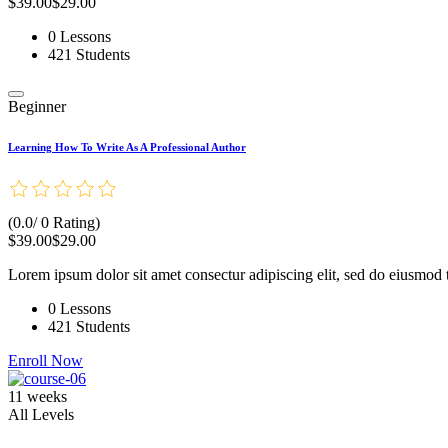
$39.00
$29.00
0 Lessons
421 Students
Beginner
Learning How To Write As A Professional Author
(0.0/ 0 Rating)
$39.00
$29.00
Lorem ipsum dolor sit amet consectur adipiscing elit, sed do eiusmod 
0 Lessons
421 Students
Enroll Now
11 weeks
All Levels